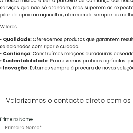
A nossa missão é ser o parceiro de confiança dos nos
serviços que não só atendam, mas superem as expectat
pilar de apoio ao agricultor, oferecendo sempre as mel
Valores
•
Qualidade:
Oferecemos produtos que garantem result
selecionados com rigor e cuidado.
•
Confiança:
Construímos relações duradouras baseadas
•
Sustentabilidade:
Promovemos práticas agrícolas que 
•
Inovação:
Estamos sempre à procura de novas soluções
Valorizamos o contacto direto com os 
Primeiro Nome