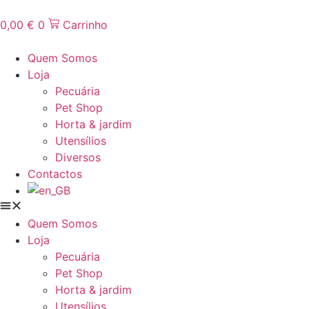
Saltar
para
0,00
€
0
Carrinho
conteúdo
Quem Somos
Loja
Pecuária
Pet Shop
Horta & jardim
Utensílios
Diversos
Contactos
Quem Somos
Loja
Pecuária
Pet Shop
Horta & jardim
Utensílios