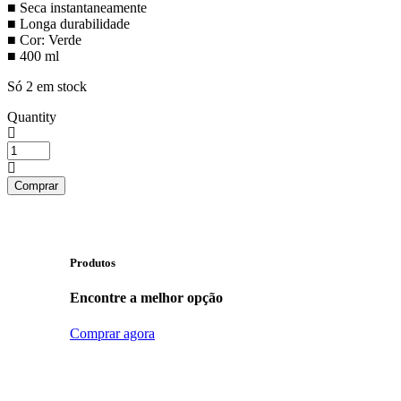
■ Seca instantaneamente
■ Longa durabilidade
■ Cor: Verde
■ ​​400 ml
Só 2 em stock
Quantity
Quantidade
de
Spray
Comprar
de
marcação
KRUUSE,
verde,
400
Produtos
ml
Encontre a melhor opção
Comprar agora