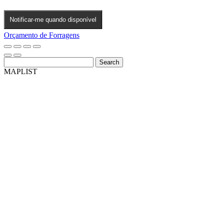
Notificar-me quando disponível
Orçamento de Forragens
Search
MAP
LIST