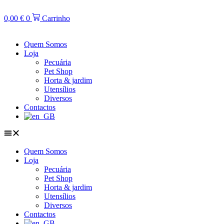
Saltar
para
0,00
€
0
Carrinho
conteúdo
Quem Somos
Loja
Pecuária
Pet Shop
Horta & jardim
Utensílios
Diversos
Contactos
Quem Somos
Loja
Pecuária
Pet Shop
Horta & jardim
Utensílios
Diversos
Contactos