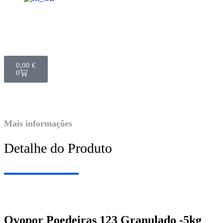
0,00
€
0
Mais informações
Detalhe do Produto
Ovopor Poedeiras 123 Granulado -5kg