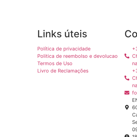
Links úteis
Co
Política de privacidade
+
Politica de reembolso e devolucao
C
Termos de Uso
na
Livro de Reclamações
+
C
na
f
E
6
C
S
09
1