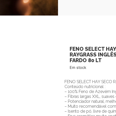
FENO SELECT HA
RAYGRASS INGLÊS
FARDO 80 LT
Em stock
FENO SELECT HAY SECO R
Conteúdo nutricional :
– 100% Feno de Azevém In
– Fibras largas XXL, suaves 
– Potenciador natural, mel
– Muito recomendável como
– Isento de pó, livre de quí