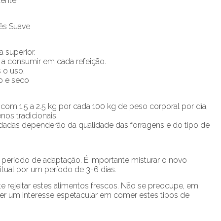
tente
ês Suave
 superior.
a a consumir em cada refeição.
 o uso.
o e seco
om 1.5 a 2.5 kg por cada 100 kg de peso corporal por día,
s tradicionais.
adas dependerão da qualidade das forragens e do tipo de
 período de adaptação. É importante misturar o novo
ual por um período de 3-6 dias.
e rejeitar estes alimentos frescos. Não se preocupe, em
er um interesse espetacular em comer estes tipos de