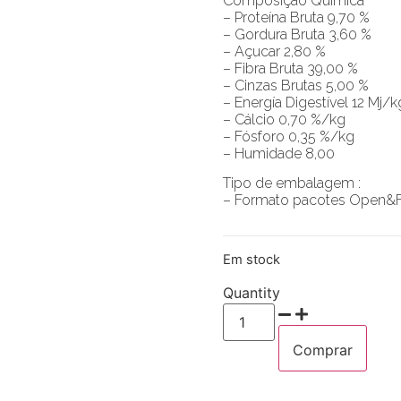
Composição Química
– Proteína Bruta 9,70 %
– Gordura Bruta 3,60 %
– Açucar 2,80 %
– Fibra Bruta 39,00 %
– Cinzas Brutas 5,00 %
– Energía Digestível 12 Mj/k
– Cálcio 0,70 %/kg
– Fósforo 0,35 %/kg
– Humidade 8,00
Tipo de embalagem :
– Formato pacotes Open&F
Em stock
Quantity
Comprar