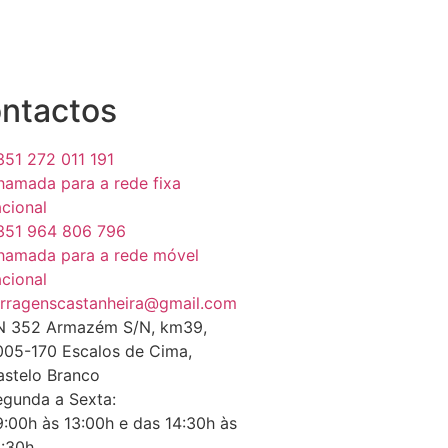
ntactos
351 272 011 191
hamada para a rede fixa
cional
351 964 806 796
hamada para a rede móvel
cional
orragenscastanheira@gmail.com
N 352 Armazém S/N, km39,
005-170 Escalos de Cima,
astelo Branco
egunda a Sexta:
:00h às 13:00h e das 14:30h às
8:30h