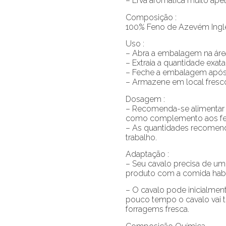
– Erva aromática muito ape
Composição :
100% Feno de Azevém Ingl
Uso :
– Abra a embalagem na área
– Extraia a quantidade exat
– Feche a embalagem após
– Armazene em local fresc
Dosagem :
– Recomenda-se alimentar c
como complemento aos feno
– As quantidades recomend
trabalho.
Adaptação :
– Seu cavalo precisa de um
produto com a comida habit
– O cavalo pode inicialment
pouco tempo o cavalo vai t
forragems fresca.