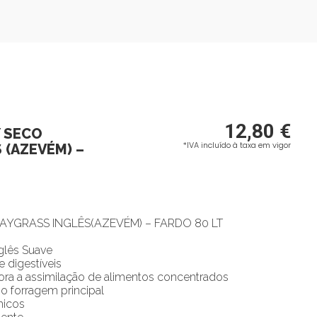
12,80
€
Y SECO
*IVA incluído à taxa em vigor
 (AZEVÉM) –
AYGRASS INGLÊS(AZEVÉM) – FARDO 80 LT
glês Suave
e digestíveis
hora a assimilação de alimentos concentrados
 forragem principal
micos