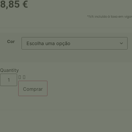
8,85
€
*IVA incluído à taxa em vigor
Cor
Quantity
Quantidade
de
Canivete
Comprar
multiusos
60mm